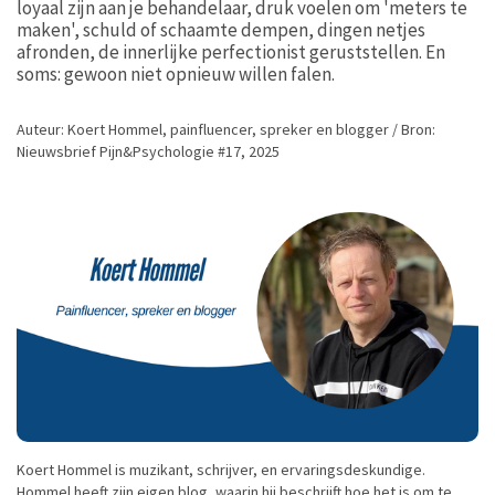
loyaal zijn aan je behandelaar, druk voelen om 'meters te
maken', schuld of schaamte dempen, dingen netjes
afronden, de innerlijke perfectionist geruststellen. En
soms: gewoon niet opnieuw willen falen.
Auteur: Koert Hommel, painfluencer, spreker en blogger / Bron:
Nieuwsbrief Pijn&Psychologie #17, 2025
Koert Hommel is muzikant, schrijver, en ervaringsdeskundige.
Hommel heeft zijn eigen blog, waarin hij beschrijft hoe het is om te