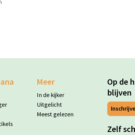
n
mana
Meer
Op de 
blijven
In de kijker
ger
Uitgelicht
Inschrijv
Meest gelezen
ikels
Zelf sc