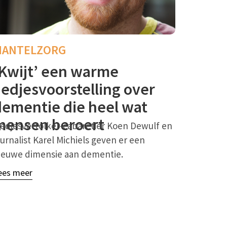
MANTELZORG
‘Kwijt’ een warme
iedjesvoorstelling over
dementie die heel wat
mensen beroert
iedjesvertolker-cabaretier Koen Dewulf en
ournalist Karel Michiels geven er een
ieuwe dimensie aan dementie.
ees meer