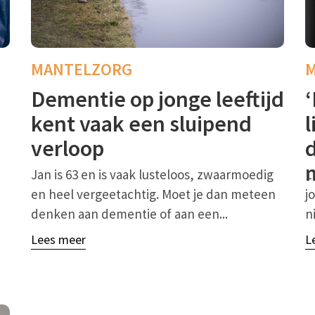
MANTELZORG
Dementie op jonge leeftijd
kent vaak een sluipend
l
verloop
Jan is 63 en is vaak lusteloos, zwaarmoedig
L
en heel vergeetachtig. Moet je dan meteen
j
denken aan dementie of aan een...
n
Lees meer
L