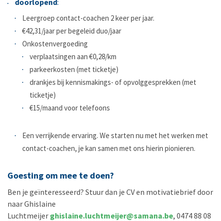
doorlopend
:
Leergroep contact-coachen 2 keer per jaar.
€42,31/jaar per begeleid duo/jaar
Onkostenvergoeding
verplaatsingen aan €0,28/km
parkeerkosten (met ticketje)
drankjes bij kennismakings- of opvolggesprekken (met
ticketje)
€15/maand voor telefoons
Een verrijkende ervaring. We starten nu met het werken met
contact-coachen, je kan samen met ons hierin pionieren.
Goesting om mee te doen?
Ben je geïnteresseerd? Stuur dan je CV en motivatiebrief door
naar Ghislaine
Luchtmeijer
ghislaine.luchtmeijer@samana.be
, 0474 88 08