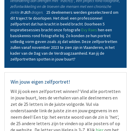
verandering aan brengen met "Inzich(t)", een project rond fotografie,
zelfontwikkeling en de troeven die mensen met een chronische
ziekte
in zich
dragen.
25 deelnemers werden geselecteerd om
dit traject te doorlopen. Het doel: een professioneel
zelfportret dat hun kracht in beeld bracht. Doorheen 5
inspiratiesessies bracht onze fotografe
Evy Raes
hen een
basiskennis rond fotografie bij. Zo konden ze hun portret
volledig vorm geven zoals zij dat wilden. Deze zelfportretten
zullen vanaf november 2023 te zien zijn in Vlaanderen, in het
kader van de Dag van de Verdraagzaamheid. Kan jij de
zelfportretten spotten in jouw buurt?
Win jouw eigen zelfportret!
Wil jij ook een zelfportret winnen?
Vind alle portretten
in jouw buurt, lees de verhalen van alle deelnemers en
zet de 25 letters in de juiste volgorde. Vul via
onderstaande link de juiste zin en jouw gegevens in en
neem deel! Een tip: het eerste woord van de zin is 'het',
de 25 andere letters zijn te vinden op alle posters of op
de website.
De letter van Helga is 3-Z. Klik
hier
om het