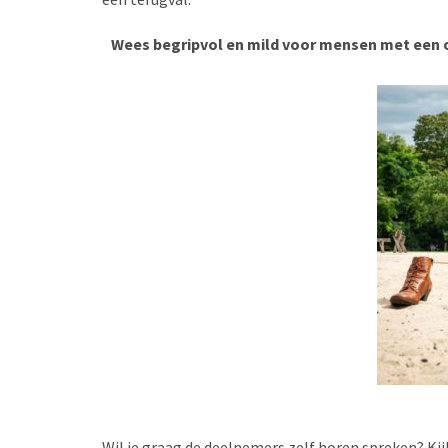
Wees begripvol en mild voor mensen met een on
Wil je graag de deelnemers zelf horen spreken? Kij