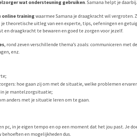
elzorger wat ondersteuning gebruiken
. Samana helpt je daarbij.
n
online training
waarmee Samana je draagkracht wil vergroten. Z
nd je theoretische uitleg van een experte, tips, oefeningen en get
st en draagkracht te bewaren en goed te zorgen voor jezelf.
es
, rond zeven verschillende thema’s zoals: communiceren met de
agen, enz.
te;
rgers: hoe gaan zij om met de situatie, welke problemen ervaren
in je mantelzorgsituatie;
om anders met je situatie leren om te gaan.
n pc, in je eigen tempo en op een moment dat het jou past. Je doet
w behoeften en mogelijkheden dus.