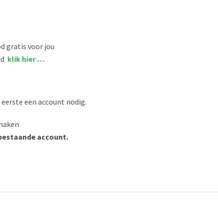
d gratis voor jou
lid
klik hier …
 eerste een account nodig.
maken
 bestaande account.