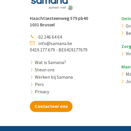
Haachtsesteenweg 579 pb40
Ontm
1031 Brussel
Gr
Be
02 246 64 64
info@samana.be
Zorg
0419.177.679 - BE0419177679
Vi
Wat is Samana?
Man
Steun ons
Ma
Werken bij Samana
Jo
Pers
Privacy
Contacteer ons