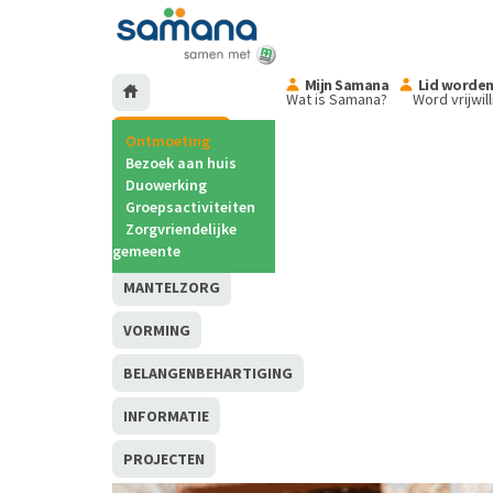
Mijn Samana
Lid worde
Wat is Samana?
Word vrijwil
ONTMOETING
Ontmoeting
Bezoek aan huis
Duowerking
Groepsactiviteiten
ZORGELOZE
Zorgvriendelijke
VAKANTIES
gemeente
MANTELZORG
VORMING
BELANGENBEHARTIGING
INFORMATIE
PROJECTEN