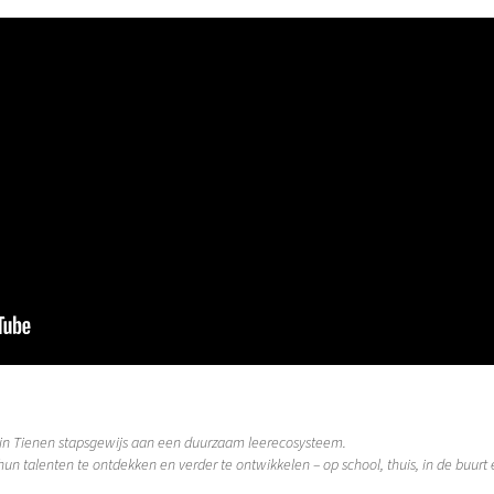
n Tienen stapsgewijs aan een duurzaam leerecosysteem.
un talenten te ontdekken en verder te ontwikkelen – op school, thuis, in de buurt