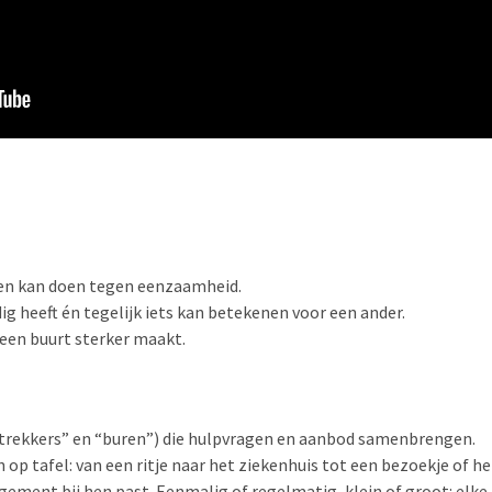
n kan doen tegen eenzaamheid.
g heeft én tegelijk iets kan betekenen voor een ander.
een buurt sterker maakt.
s (“trekkers” en “buren”) die hulpvragen en aanbod samenbrengen.
p tafel: van een ritje naar het ziekenhuis tot een bezoekje of he
agement bij hen past. Eenmalig of regelmatig, klein of groot: elke 