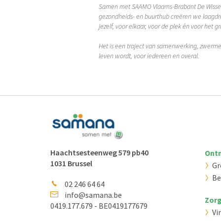
Samen met SAAMO Vlaams-Brabant De Wissel 
gezondheids- en buurthub creëren we laagdre
jezelf, voor elkaar, voor de plek én voor het g
Het is een traject van samenwerking, zwerme
leven wordt, voor iedereen en overal.
Haachtsesteenweg 579 pb40
Ontm
1031 Brussel
Gr
Be
02 246 64 64
info@samana.be
Zorg
0419.177.679 - BE0419177679
Vi