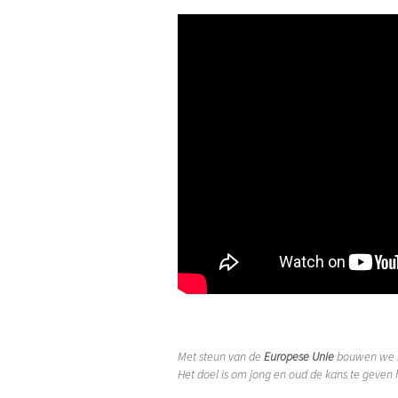
Met steun van de
Europese Unie
bouwen we i
Het doel is om jong en oud de kans te geven h