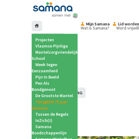
Mijn Samana
Lid worde
Wat is Samana?
Word vrijwil
ONTMOETING
Projecten
Vlaamse Pijnliga
ZORGELOZE
Mantelzorgvriendelijke
VAKANTIES
School
Week tegen
MANTELZORG
Eenzaamheid
Pijn In Beeld
VORMING
Pen Als
Bondgenoot
BELANGENBEHARTIGING
De Grootste Mantel
Terugblik 75 jaar
INFORMATIE
Samana
Tussen de Regels
PROJECTEN
InZich(t)
Samana
Boodschappenlijn