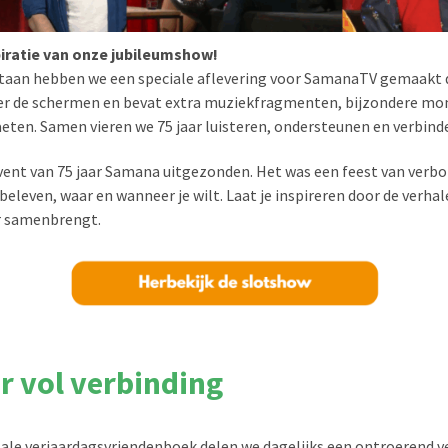
iratie van onze jubileumshow!
staan hebben we een speciale aflevering voor SamanaTV gemaakt di
ter de schermen en bevat extra muziekfragmenten, bijzondere m
eten. Samen vieren we 75 jaar luisteren, ondersteunen en verbind
vent van 75 jaar Samana uitgezonden. Het was een feest van verb
beleven, waar en wanneer je wilt. Laat je inspireren door de verha
ar samenbrengt.
r vol verbinding
itale verjaardagsvriendenboek delen we dagelijks een ontroerend v