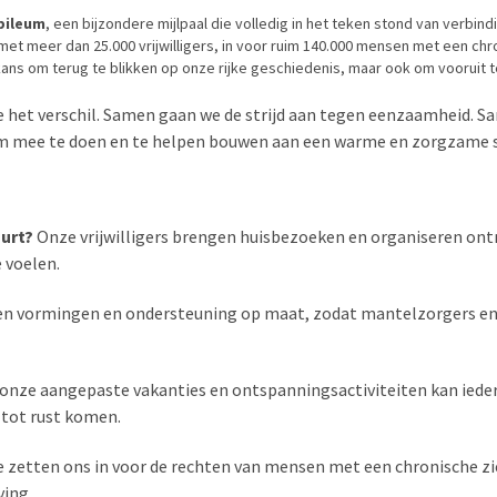
ubileum
, een bijzondere mijlpaal die volledig in het teken stond van verbin
met meer dan 25.000 vrijwilligers, in voor ruim 140.000 mensen met een ch
kans om terug te blikken op onze rijke geschiedenis, maar ook om vooruit 
et verschil. Samen gaan we de strijd aan tegen eenzaamheid. Sa
 om mee te doen en te helpen bouwen aan een warme en zorgzame 
urt?
Onze vrijwilligers brengen huisbezoeken en organiseren 
 voelen.
n vormingen en ondersteuning op maat, zodat mantelzorgers en 
onze aangepaste vakanties en ontspanningsactiviteiten kan ieder
 tot rust komen.
 zetten ons in voor de rechten van mensen met een chronische zi
ving.