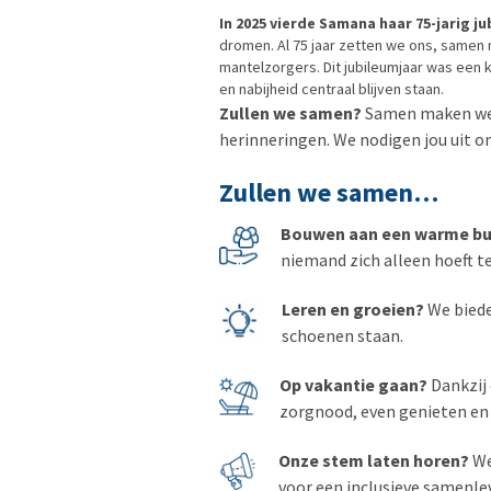
In 2025 vierde Samana haar 75-jarig j
dromen. Al 75 jaar zetten we ons, samen 
mantelzorgers. Dit jubileumjaar was een 
en nabijheid centraal blijven staan.
Zullen we samen?
Samen maken we h
herinneringen. We nodigen jou uit
Zullen we samen…
Bouwen aan een warme bu
niemand zich alleen hoeft te
Leren en groeien?
We biede
schoenen staan.
Op vakantie gaan?
Dankzij 
zorgnood, even genieten en
Onze stem laten horen?
We
voor een inclusieve samenle