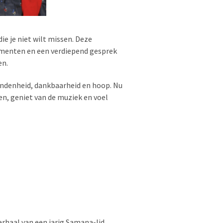
e je niet wilt missen. Deze
omenten en een verdiepend gesprek
en.
ondenheid, dankbaarheid en hoop. Nu
len, geniet van de muziek en voel
erhaal van een jarig Samana-lid.